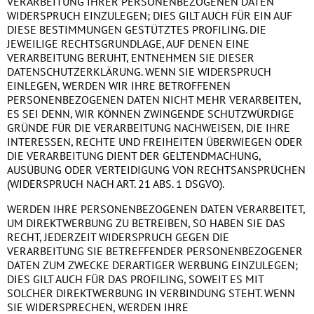
VERARBEITUNG IHRER PERSONENBEZOGENEN DATEN
WIDERSPRUCH EINZULEGEN; DIES GILT AUCH FÜR EIN AUF
DIESE BESTIMMUNGEN GESTÜTZTES PROFILING. DIE
JEWEILIGE RECHTSGRUNDLAGE, AUF DENEN EINE
VERARBEITUNG BERUHT, ENTNEHMEN SIE DIESER
DATENSCHUTZERKLÄRUNG. WENN SIE WIDERSPRUCH
EINLEGEN, WERDEN WIR IHRE BETROFFENEN
PERSONENBEZOGENEN DATEN NICHT MEHR VERARBEITEN,
ES SEI DENN, WIR KÖNNEN ZWINGENDE SCHUTZWÜRDIGE
GRÜNDE FÜR DIE VERARBEITUNG NACHWEISEN, DIE IHRE
INTERESSEN, RECHTE UND FREIHEITEN ÜBERWIEGEN ODER
DIE VERARBEITUNG DIENT DER GELTENDMACHUNG,
AUSÜBUNG ODER VERTEIDIGUNG VON RECHTSANSPRÜCHEN
(WIDERSPRUCH NACH ART. 21 ABS. 1 DSGVO).
WERDEN IHRE PERSONENBEZOGENEN DATEN VERARBEITET,
UM DIREKTWERBUNG ZU BETREIBEN, SO HABEN SIE DAS
RECHT, JEDERZEIT WIDERSPRUCH GEGEN DIE
VERARBEITUNG SIE BETREFFENDER PERSONENBEZOGENER
DATEN ZUM ZWECKE DERARTIGER WERBUNG EINZULEGEN;
DIES GILT AUCH FÜR DAS PROFILING, SOWEIT ES MIT
SOLCHER DIREKTWERBUNG IN VERBINDUNG STEHT. WENN
SIE WIDERSPRECHEN, WERDEN IHRE